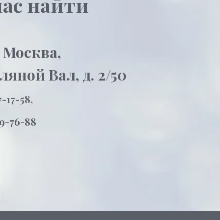
нас найти
, Москва,
ляной Вал, д. 2/50
7-17-58,
59-76-88